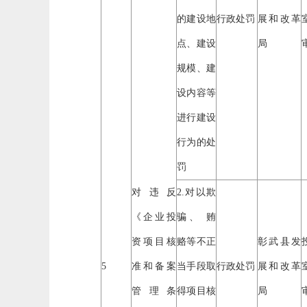
的建设地
行政处罚
展和改革
点、建设
局
规模、建
设内容等
进行建设
行为的处
罚
对违反
2.对以欺
《企业投
骗、 贿
资项目核
赂等不正
彰武县发
5
准和备案
当手段取
行政处罚
展和改革
管理条
得项目核
局