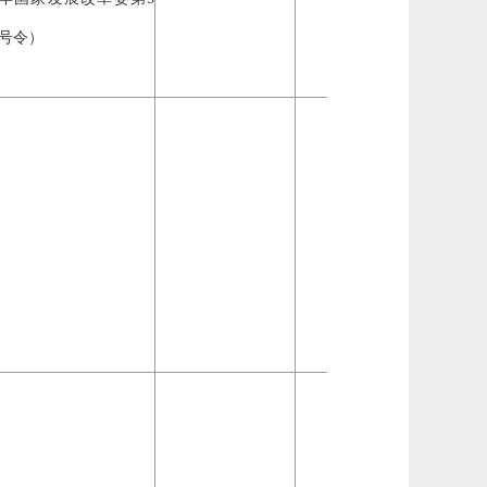
号令）
自然
企业
法人