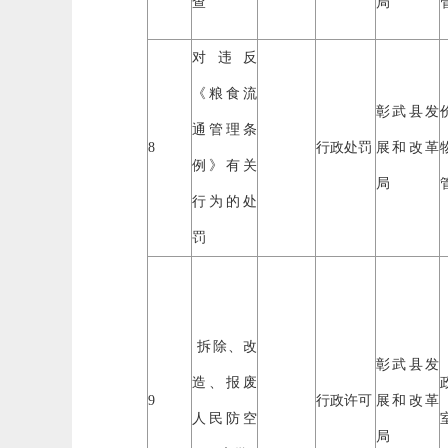
查
局
对违反
《粮食流
彰武县发
通管理条
8
行政处罚
展和改革
例》有关
局
行为的处
罚
拆除、改
彰武县发
造、报废
9
行政许可
展和改革
人民防空
局