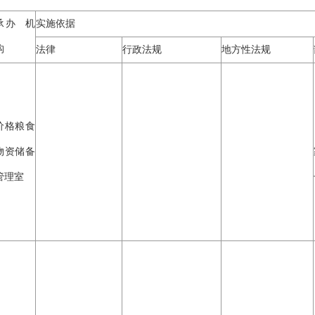
承办
机
实施依据
构
法律
行政法规
地方性法规
价格粮食
物资储备
管理室