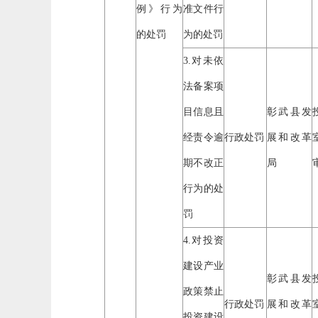
例》行为
准文件行
的处罚
为的处罚
3.对未依
法备案项
目信息且
彰武县发
经责令逾
行政处罚
展和改革
期不改正
局
行为的处
罚
4.对投资
建设产业
彰武县发
政策禁止
行政处罚
展和改革
投资建设