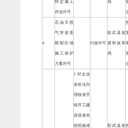
特定施工
局
作业许可
石油天然
气管道受
彰武县发
4
限制区域
行政许可
展和改革
施工保护
局
方案许可
1.对企业
未依法办
理核准手
续开工建
设或者未
按照核准
彰武县发