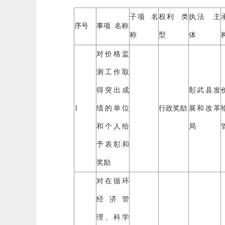
子项
名
权利
类
执法
主
序号
事项
名称
称
型
体
对价格监
测工作取
得突出成
彰武县发
1
绩的单位
行政奖励
展和改革
和个人给
局
予表彰和
奖励
对在循环
经济管
理、科学