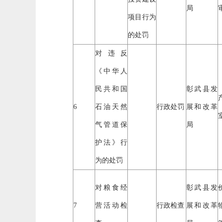
局
项目行为
的处罚
对违反
《中华人
民共和国
彰武县发
6
石油天然
行政处罚
展和改革
气管道保
局
护法》行
为的处罚
对粮食经
彰武县发
7
营活动检
行政检查
展和改革