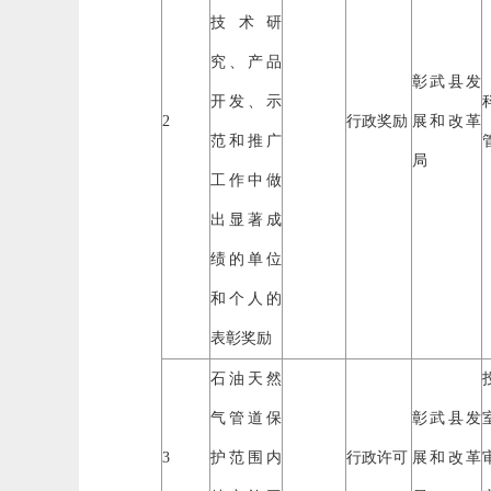
技术研
究、产品
彰武县发
开发、示
2
行政奖励
展和改革
范和推广
局
工作中做
出显著成
绩的单位
和个人的
表彰奖励
石油天然
气管道保
彰武县发
3
护范围内
行政许可
展和改革