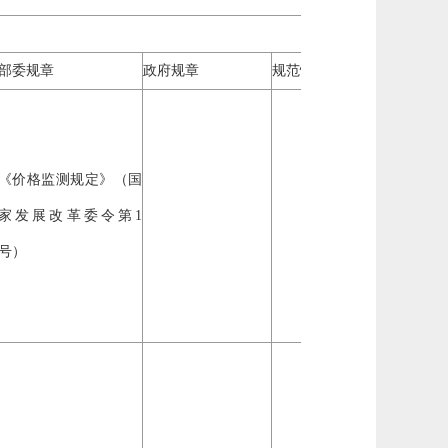
实施
象
部委规章
政府规章
规范性文件
《价格监测规定》（国
自然
家发展改革委令第1
企业
号）