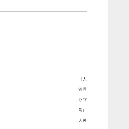
自然
企业
《人民防空工程维护
管理办法》（国人防
办字〔2001〕第210
号）
《辽宁省
人民政府关于取消调