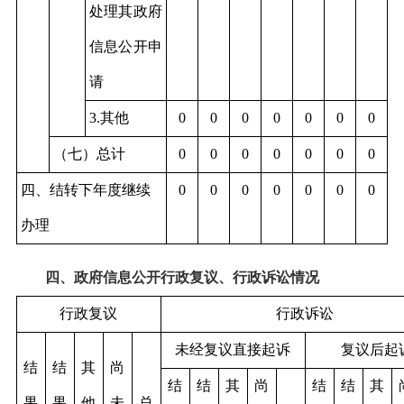
处理其政府
信息公开申
请
3.其他
0
0
0
0
0
0
0
（七）总计
0
0
0
0
0
0
0
四、结转下年度继续
0
0
0
0
0
0
0
办理
四、政府信息公开行政复议、行政诉讼情况
行政复议
行政诉讼
未经复议直接起诉
复议后起
结
结
其
尚
结
结
其
尚
结
结
其
果
果
他
未
总