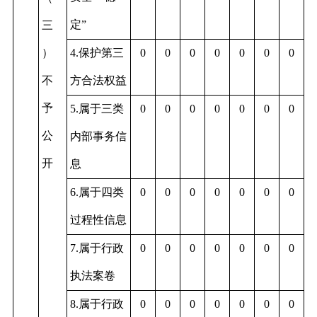
定”
三
）
4.保护第三
0
0
0
0
0
0
0
不
方合法权益
予
5.属于三类
0
0
0
0
0
0
0
公
内部事务信
开
息
6.属于四类
0
0
0
0
0
0
0
过程性信息
7.属于行政
0
0
0
0
0
0
0
执法案卷
8.属于行政
0
0
0
0
0
0
0