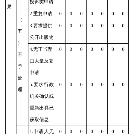
投诉类申请
果
2.重复申请
0
0
0
0
0
0
0
（
3.要求提供
0
0
0
0
0
0
0
五
公开出版物
）
4.无正当理
0
0
0
0
0
0
0
不
由大量反复
予
申请
处
5.要求行政
0
0
0
0
0
0
0
理
机关确认或
重新出具已
获取信息
1.申请人无
0
0
0
0
0
0
0