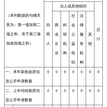
法人或其他组织
（本列数据的勾稽关
社
法
系为：第一项加第二
自
商
科
会
律
总
项之和，等于第三项
然
业
研
公
服
其
计
加第四项之和）
人
企
机
益
务
他
业
构
组
机
织
构
一、本年新收政府信
0
0
0
0
0
0
0
息公开申请数量
二、上年结转政府信
0
0
0
0
0
0
0
息公开申请数量