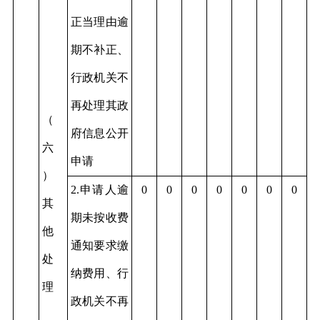
正当理由逾
期不补正、
行政机关不
再处理其政
（
府信息公开
六
申请
）
2.申请人逾
0
0
0
0
0
0
0
其
期未按收费
他
通知要求缴
处
纳费用、行
理
政机关不再