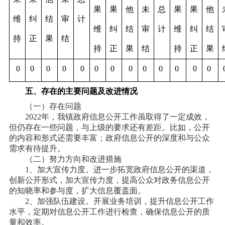
果
果
他
未
总
果
果
他
维
纠
结
审
计
维
纠
结
审
计
维
纠
结
持
正
果
结
持
正
果
结
持
正
果
0
0
0
0
0
0
0
0
0
0
0
0
0
五、存在的主要问题及改进情况
（一）存在问题
2022年，我镇政府信息公开工作虽取得了一定成效，
但仍存在一些问题，与上级的要求还有差距。比如，公开
的内容和形式还需要丰富；政府信息公开的深度和与公众
需求有待提升。
（二）努力方向和改进措施
1、加大宣传力度。进一步拓宽政府信息公开的渠道，
创新公开形式，加大宣传力度，提高公众对政务信息公开
的知晓率和参与度，扩大信息覆盖面。
2、加强队伍建设。开展业务培训，提升信息公开工作
水平，定期对信息公开工作进行检查，确保信息公开的质
量和效率。