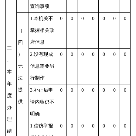
查询事项
1.本机关不
0
0
0
0
0
0
0
掌握相关政
（
府信息
四
三
）
2.没有现成
0
0
0
0
0
0
0
、
无
信息需要另
本
法
行制作
年
提
3.补正后申
0
0
0
0
0
0
0
度
供
请内容仍不
办
明确
理
1.信访举报
0
0
0
0
0
0
0
结