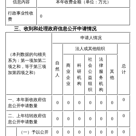
信息内容
本年收费金额（单位：万元）
行政事业性收
0
费
三、收到和处理政府信息公开申请情况
申请人情况
法人或其他组织
（本列数据的勾稽关
社
法
系为：第一项加第二
自
商
科
会
律
总
项之和，等于第三项
然
业
研
公
服
其
计
加第四项之和）
人
企
机
益
务
他
业
构
组
机
织
构
一、本年新收政府信
0
0
0
0
0
0
0
息公开申请数量
二、上年结转政府信
0
0
0
0
0
0
0
息公开申请数量
0
（一）予以公开
0
0
0
0
0
0