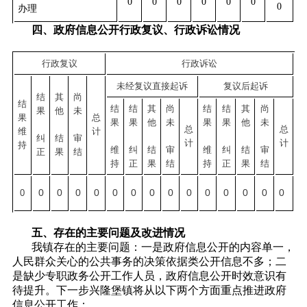
0
0
0
0
0
0
0
办理
四、政府信息公开行政复议、行政诉讼情况
行政复议
行政诉讼
未经复议直接起诉
复议后起诉
结
其
尚
结
结
结
其
尚
结
结
其
尚
果
他
未
果
总
果
果
他
未
果
果
他
未
总
总
维
计
纠
结
审
计
计
持
维
纠
结
审
维
纠
结
审
正
果
结
持
正
果
结
持
正
果
结
0
0
0
0
0
0
0
0
0
0
0
0
0
0
0
五、存在的主要问题及改进情况
我镇存在的主要问题：一是政府信息公开的内容单一，
人民群众关心的公共事务的决策依据类公开信息不多；二
是缺少专职政务公开工作人员，政府信息公开时效意识有
待提升。下一步兴隆堡镇将从以下两个方面重点推进政府
信息公开工作：