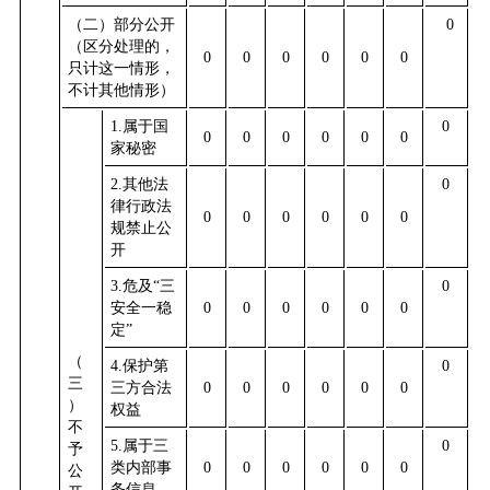
（二）部分公开
0
（区分处理的，
0
0
0
0
0
0
只计这一情形，
不计其他情形）
1.
属于国
0
0
0
0
0
0
0
家秘密
2.
其他法
0
律行政法
0
0
0
0
0
0
规禁止公
开
3.
危及“三
0
安全一稳
0
0
0
0
0
0
定”
（
4.
保护第
0
三
三方合法
0
0
0
0
0
0
）
权益
不
5.
属于三
0
予
类内部事
0
0
0
0
0
0
公
务信息