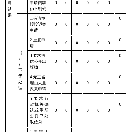
申请内容
0
0
0
0
0
0
理
仍不明确
结
果
1.
信访举
0
报投诉类
0
0
0
0
0
0
申请
2.
重复申
0
0
0
0
0
0
0
请
（
3.
要求提
0
五
供公开出
0
0
0
0
0
0
）
版物
不
予
4.
无正当
0
处
理由大量
0
0
0
0
0
0
理
反复申请
5.
要求行
政机关确
0
认或重新
0
0
0
0
0
0
出具已获
取信息
1.
申请人