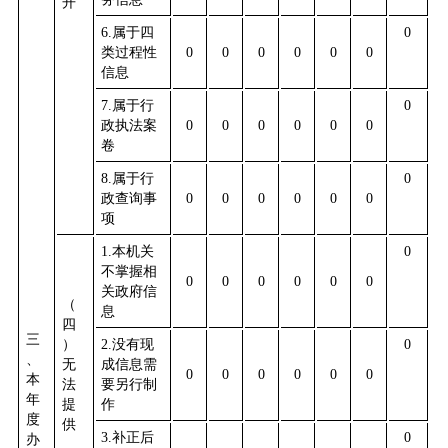
开
6.
属于四
0
类过程性
0
0
0
0
0
0
信息
7.
属于行
0
政执法案
0
0
0
0
0
0
卷
8.
属于行
0
政查询事
0
0
0
0
0
0
项
1.
本机关
0
不掌握相
0
0
0
0
0
0
关政府信
（
息
四
三
）
2.
没有现
0
、
无
成信息需
0
0
0
0
0
0
本
法
要另行制
年
提
作
度
供
3.
补正后
0
办