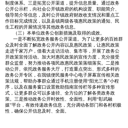
制度体系。三是拓宽公开渠道，提升信息质量。通过政务
公开公示栏，向社会公开镇政府的机构设置、职能简介、
领导简介等信息，及时公开镇政府财政收支情况和重点工
作目标完成情况，以及县镇两级各项惠民政策的通知、民
生工程的开展情况等其他政务信息。
（三）本单位政务公创新措施及取得的成效。
一是不断拓宽政务服务公开渠道。为了让更多的百姓群
众及时全面了解政务公开内容以及惠民政策，让惠民政策
走进千家万户，借着大走访活动、集市等，开展了政务公
开政策宣传活动。加大对惠民政策的宣传力度，充分接受
群众监督，努力推动各项民政惠民政策落细落实。二是推
动公开。依托政务服务大厅，打造重点突出、形式多样的
政务公开专区，在我镇便民服务中心电子屏幕宣传相关政
策法规，帮助办事群众通过手机注册使用“阳光三务”小程
序，以及在服务窗口设置救助指南宣传栏等多种宣传形
式，让更多群众可以多途径、全方位的了解各类政务政
策。三是推动政务公开时效性、全面性。利用“彰武融
媒”平台，有效传递政务信息，充分调动各部门和各村积极
性，确保公开信息及时、全面。