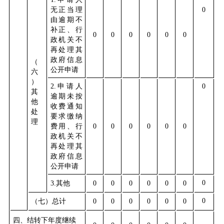
无正当理
0
由逾期不
补正、行
0
0
0
0
0
0
政机关不
再处理其
政府信息
（
公开申请
六
）
2.
申请人
0
其
逾期未按
他
收费通知
处
要求缴纳
理
费用、行
0
0
0
0
0
0
政机关不
再处理其
政府信息
公开申请
0
3.
其他
0
0
0
0
0
0
0
（七）总计
0
0
0
0
0
0
四、结转下年度继续