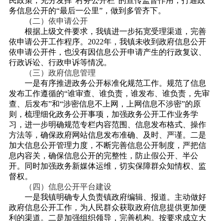
民政策，充分发挥“村务公开栏”的宣传监督作用，打通政
务信息公开的“最后一公里”，做到多管齐下。
（
二）依申请公开
根据上级文件要求，我镇进一步拓宽受理渠道，完善
依申请公开工作程序。
2022年，我镇未收到政府信息公开
依申请公开件，也没有因信息公开申请产生的行政复议、
行政诉讼、行政申诉等情况。
（三）政府信息管理
一是有序推进政务公开标准化规范工作。规范了信息
发布工作遵循的
“谁审查、谁负责，谁发布、谁负责，先审
查、后发布”和“涉密信息不上网，上网信息不涉密”的原
则，梳理细化政务公开事项，加强政务公开工作业务学
习，进一步明确规范专栏内容范围、信息发布格式、操作
方法等，确保政府网站信息发布准确、及时、严谨。二是
加大信息公开管理力度，不断完善信息公开制度，严把信
息内容关，确保信息公开的完整性，防止假公开、半公
开。同时加强政务新媒体运维，切实保障群众知情权、监
督权。
（四）信息公开平台建设
一是我镇明确专人负责镇政府编辑、报道。主动做好
政府信息公开工作，为人民群众获取政府信息提供更加便
利的渠道。二是加强组织领导，完善机构。按要求成立大