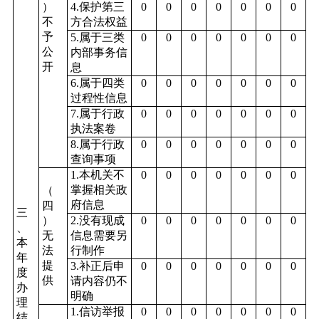
）
4.保护第三
0
0
0
0
0
0
0
不
方合法权益
予
5.属于三类
0
0
0
0
0
0
0
公
内部事务信
开
息
6.属于四类
0
0
0
0
0
0
0
过程性信息
7.属于行政
0
0
0
0
0
0
0
执法案卷
8.属于行政
0
0
0
0
0
0
0
查询事项
1.本机关不
0
0
0
0
0
0
0
掌握相关政
（
府信息
四
三
）
2.没有现成
0
0
0
0
0
0
0
、
无
信息需要另
本
法
行制作
年
提
3.补正后申
0
0
0
0
0
0
0
度
供
请内容仍不
办
明确
理
1.信访举报
0
0
0
0
0
0
0
结