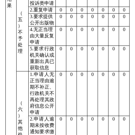
投诉类申请
果
2.重复申请
0
0
0
0
0
0
0
（
3.要求提供
0
0
0
0
0
0
0
五
公开出版物
）
4.无正当理
0
0
0
0
0
0
0
不
由大量反复
予
申请
处
5.要求行政
0
0
0
0
0
0
0
理
机关确认或
重新出具已
获取信息
1.申请人无
0
0
0
0
0
0
0
正当理由逾
期不补正、
行政机关不
再处理其政
（
府信息公开
六
申请
）
2.申请人逾
0
0
0
0
0
0
0
其
期未按收费
他
通知要求缴
处