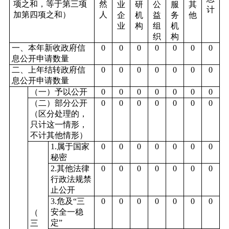
项之和，等于第三项
然
业
研
公
服
其
计
加第四项之和）
人
企
机
益
务
他
业
构
组
机
织
构
一、本年新收政府信
0
0
0
0
0
0
0
息公开申请数量
二、上年结转政府信
0
0
0
0
0
0
0
息公开申请数量
（一）予以公开
0
0
0
0
0
0
0
（二）部分公开
0
0
0
0
0
0
0
（区分处理的，
只计这一情形，
不计其他情形）
1.属于国家
0
0
0
0
0
0
0
秘密
2.其他法律
0
0
0
0
0
0
0
行政法规禁
止公开
3.危及“三
0
0
0
0
0
0
0
安全一稳
（
定”
三