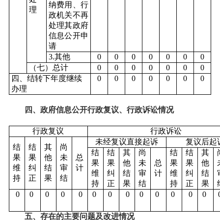
纳费用、行
理
政机关不再
处理其政府
信息公开申
请
3.其他
0
0
0
0
0
0
0
（七）总计
0
0
0
0
0
0
0
四、结转下年度继续
0
0
0
0
0
0
0
办理
四、政府信息公开行政复议、行政诉讼情况
行政复议
行政诉讼
未经复议直接起诉
复议后起
结
结
其
尚
结
结
其
尚
结
结
其
果
果
他
未
总
果
果
他
未
总
果
果
他
维
纠
结
审
计
维
纠
结
审
计
维
纠
结
持
正
果
结
持
正
果
结
持
正
果
0
0
0
0
0
0
0
0
0
0
0
0
0
五、存在的主要问题及改进情况