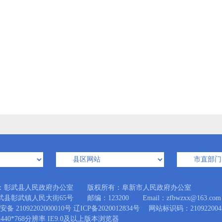
：彰武县人民政府办公室 版权所有：阜新市人民政府办公室
县彰武镇人民大街65号 邮编：123200 Email：zfbwzxx@163.com
备 21092202000010号
辽ICP备2020012834号
网站标识码：210922004
440*768分辨率 IE9.0及以上版本浏览器