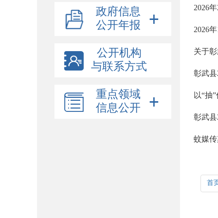
202
政府信息
公开年报
202
公开机构
关于彰
与联系方式
彰武县
重点领域
以“抽
信息公开
彰武县
蚊媒传
首