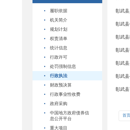
履职依据
彰武县
机关简介
彰武县
规划计划
彰武县
权责清单
统计信息
彰武县
行政许可
彰武县
处罚强制信息
行政执法
彰武县
财政预决算
彰武县
行政事业性收费
政府采购
中国地方政府债券信
首
息公开平台
重大项目