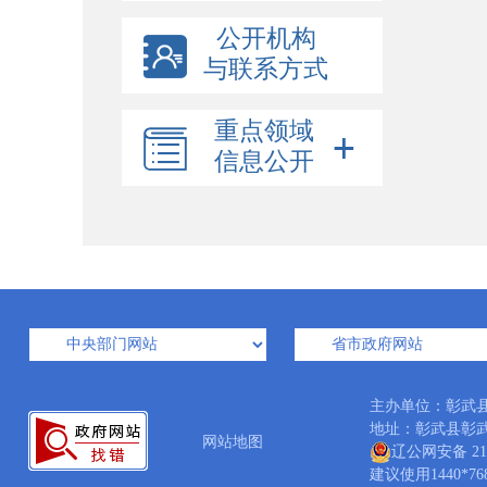
公开机构
与联系方式
重点领域
信息公开
主办单位：彰武
地址：彰武县彰武镇人
网站地图
辽公网安备 210
建议使用1440*7